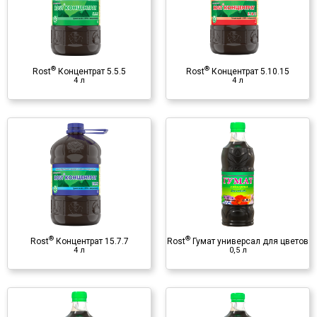
Органо-минеральное
удобрение
♦ NPK
♦ микроэлементы
®
®
Rost
Концентрат 5.5.5
Rost
Концентрат 5.10.15
♦ гуминовые вещества
4 л
4 л
®
Rost
Гумат универсал для
цветов
0,5 л
Органо-минеральное
удобрение
♦ NPK
♦ микроэлементы
®
®
Rost
Концентрат 15.7.7
Rost
Гумат универсал для цветов
♦ гуминовые вещества
4 л
0,5 л
®
Rost
Гумат универсал для
цветов