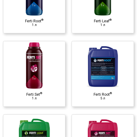
♦ аминокислоты
♦ органическое вещество
®
®
♦ N, K
O
Ferti Root
Ferti Leaf
2
1 л
1 л
®
Ferti Root
5 л
Регулятор роста
♦ альгиновая кислота
♦ бетаин
♦ полисахариды
♦ фитогормоны
®
®
♦ витаминный комплекс групп
Ferti Set
Ferti Root
1 л
5 л
B, C, D
♦ N, P
O
, K
O, Fe, Zn
2
5
2
®
Ferti Set
5 л