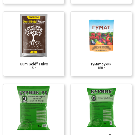
Гумат сухий
150 г
Органическое удобрение
♦ гуминовые вещества
®
GumiGold
Fulvo
Гумат сухий
5 г
150 г
®
Курник РК
3 кг
Органическое удобрение
♦ гранулированный куриный
помет