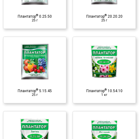
♦ микроэлементы
♦ аминокислоты
®
®
♦ фитогормоны
Плантатор
0.25.50
Плантатор
20.20.20
25 г
25 г
♦ витамины
®
Плантатор
10.54.10
1 кг
Минеральное удобрение
♦ NPK
♦ микроэлементы
♦ аминокислоты
®
®
♦ фитогормоны
Плантатор
5.15.45
Плантатор
10.54.10
25 г
1 кг
♦ витамины
®
Плантатор
20.20.20
1 кг
Минеральное удобрение