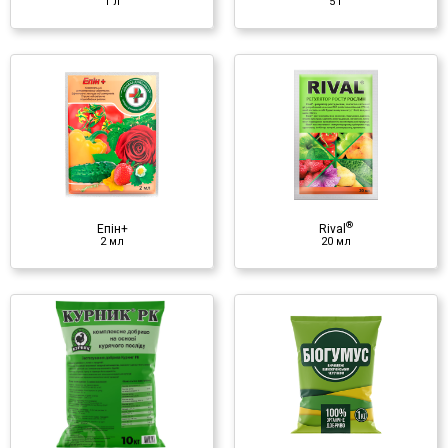
1 л
5 г
®
Rival
20 мл
Регулятор росту
♦ ПЭГ
♦ гумат калия
®
♦ янтарная кислота
Епін+
Rival
2 мл
20 мл
Биогумус
1 кг
Органическое удобрение
♦ NPK