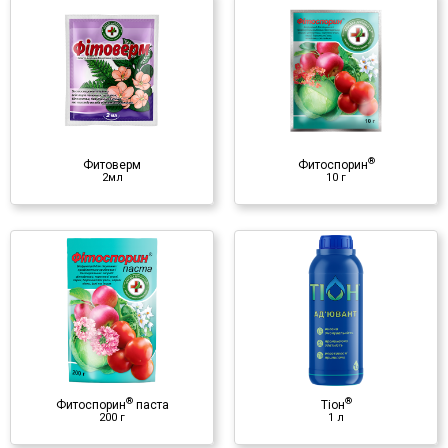
®
Фитоспорин
10 г
Фунгицид
♦ споры и клетки Bacillus
subtilis
®
Фитоверм
Фитоспорин
2мл
10 г
®
Тіон
1 л
Растекатель-прилипатель
♦ органические ПАВ
♦ модифицированный
®
®
силоксан
Фитоспорин
паста
Тіон
200 г
1 л