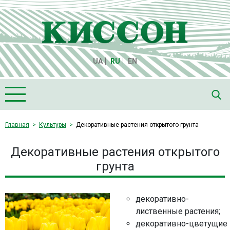
UA
RU
EN
Главная
Главная
Культуры
Декоративные растения открытого грунта
О компании "Киссон"
Декоративные растения открытого
Продукция
грунта
Семена
Культуры
декоративно-
Медиа
лиственные растения;
декоративно-цветущие
Партнеры