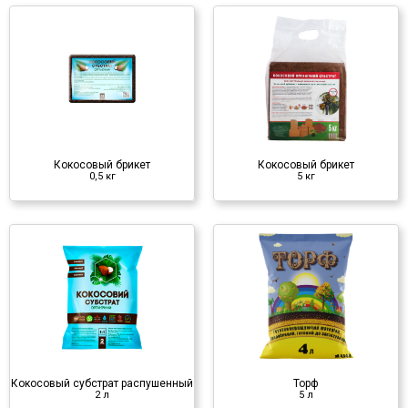
Кокосовый брикет
5 кг
Субстрат
♦ кокосовое волокно
Кокосовый брикет
Кокосовый брикет
0,5 кг
5 кг
Торф
5 л
Субстрат
♦ торф
Кокосовый субстрат распушенный
Торф
2 л
5 л