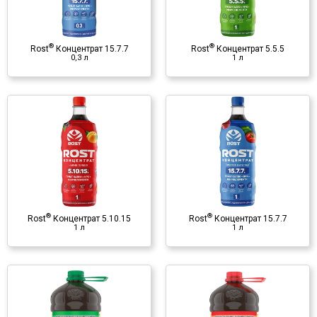
удобрение
♦ NPK
♦ микроэлементы
®
®
Rost
Концентрат 15.7.7
Rost
Концентрат 5.5.5
♦ гуминовые вещества
0,3 л
1 л
®
Rost
Концентрат 15.7.7
1 л
Органо-минеральное
удобрение
♦ NPK
♦ микроэлементы
®
®
Rost
Концентрат 5.10.15
Rost
Концентрат 15.7.7
♦ гуминовые вещества
1 л
1 л
®
Rost
Концентрат 5.10.15
4 л