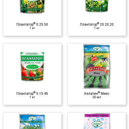
♦ NPK
♦ микроэлементы
♦ аминокислоты
®
®
♦ фитогормоны
Плантатор
0.25.50
Плантатор
20.20.20
1 кг
1 кг
♦ витамины
®
Хелатин
Микс
50 мл
Минеральное удобрение
♦ NPK
♦ микроэлементы
®
®
(в хелатной форме)
Плантатор
5.15.45
Хелатин
Микс
1 кг
50 мл
®
Хелатин
Калий