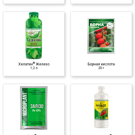
Борная кислота
20 г
Минеральное удобрение
♦ борная кислота
®
Хелатин
Железо
Борная кислота
1,2 л
20 г
®
Байкал-ЭМ
0,5 л
Микробиологический
препарат
♦ полезные микроорганизмы