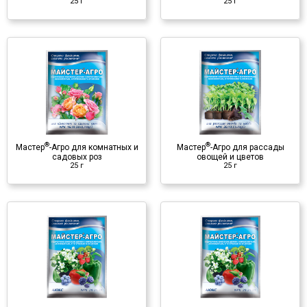
25 г
25 г
♦ витамины
®
Мастер
-Агро для рассады
овощей и цветов
25 г
Минеральное удобрение
♦ NPK
♦ микроэлементы
®
®
Мастер
-Агро для комнатных и
Мастер
-Агро для рассады
♦ аминокислоты
садовых роз
овощей и цветов
♦ фитогормоны
25 г
25 г
♦ витамины
®
Мастер
-Агро Люкс
100 г
Минеральное удобрение
♦ NPK
♦ микроэлементы