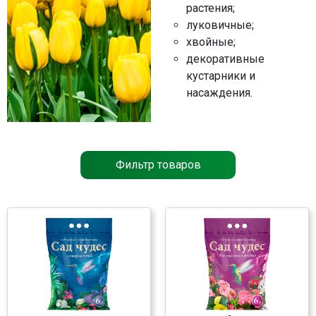
растения;
Контакты
луковичные;
хвойные;
декоративные
кустарники и
насаждения
.
Фильтр товаров
®
Сад чудес
для цветущих
растений
6 л
Субстрат
♦ биогумус
♦ переходной торф
♦ низинный торф