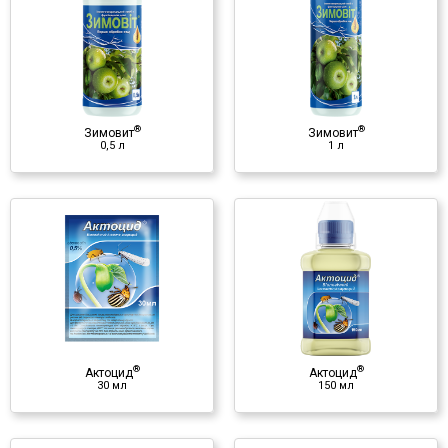
Інсектицид
♦ масло минеральное
♦ ПАВ
♦ сера
®
®
♦ медь
Зимовит
Зимовит
0,5 л
1 л
♦ цинк
®
Актоцид
150 мл
Инсектицид
♦ abamectin
®
®
Актоцид
Актоцид
30 мл
150 мл