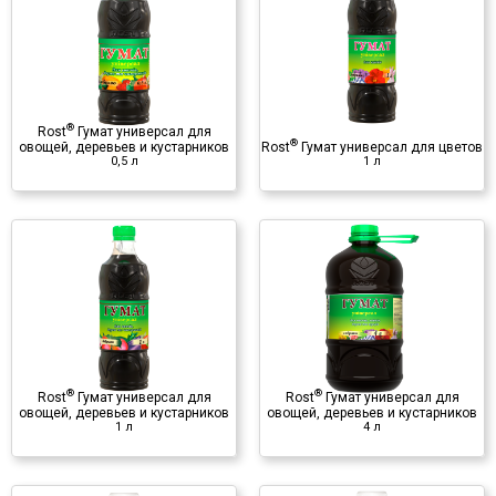
1 л
Органо-минеральное
удобрение
♦ NPK
®
Rost
Гумат универсал для
♦ микроэлементы
®
овощей, деревьев и кустарников
Rost
Гумат универсал для цветов
♦ гуминовые вещества
0,5 л
1 л
®
Rost
Гумат универсал для
овощей, деревьев и
кустарников
4 л
Органо-минеральное
удобрение
♦ NPK
®
®
Rost
Гумат универсал для
Rost
Гумат универсал для
овощей, деревьев и кустарников
овощей, деревьев и кустарников
♦ микроэлементы
1 л
4 л
♦ гуминовые вещества