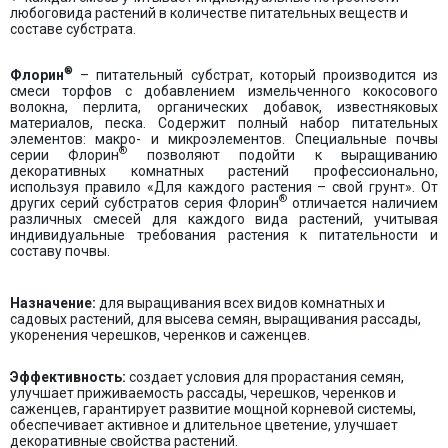
любоговида растений в количестве питательных веществ и
составе субстрата.
®
Флорин
– питательный субстрат, который производится из
смеси торфов с добавлением измельченного кокосового
волокна, перлита, органических добавок, известняковых
материалов, песка. Содержит полный набор питательных
элементов: макро- и микроэлементов. Специальные почвы
®
серии Флорин
позволяют подойти к выращиванию
декоративных комнатных растений профессионально,
используя правило «Для каждого растения – свой грунт». От
®
других серий субстратов серия Флорин
отличается наличием
различных смесей для каждого вида растений, учитывая
индивидуальные требования растения к питательности и
составу почвы.
Назначение:
для выращивания всех видов комнатных и
садовых растений, для высева семян, выращивания рассады,
укоренения черешков, черенков и саженцев.
Эффективность:
создает условия для прорастания семян,
улучшает приживаемость рассады, черешков, черенков и
саженцев, гарантирует развитие мощной корневой системы,
обеспечивает активное и длительное цветение, улучшает
декоративные свойства растений.