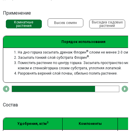
Применение
Комнатные
Высадка садовых
Высев семян
растения
растений
Порядок использования
®
На дно горшка засыпать дренаж Флорин
слоем не менее 2-3 см.
®
Засыпать тонкий слой субстрата Флорин
.
Поместить растение по центру горшка. Засыпать пространство м
комом и стенкойгоршка слоем субстрата, уплотняя лопаткой.
Разровнять верхний слой почвы, обильно полить растение.
Состав
3
Удобрения, кг/м
Компоненты