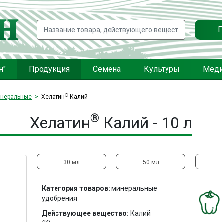
н"
Продукция
Семена
Культуры
Мед
®
неральные
Хелатин
Калий
®
Хелатин
Калий - 10 л
30 мл
50 мл
Категория товаров:
минеральные
удобрения
Действующее вещество:
Калий