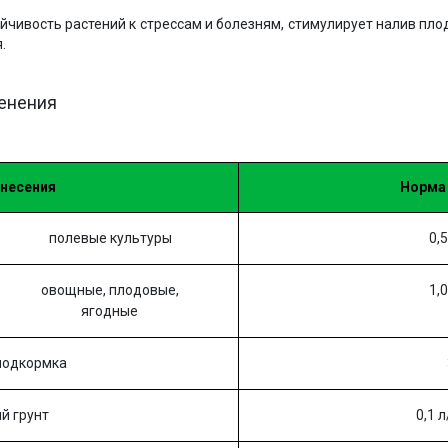
йчивость растений к стрессам и болезням, стимулирует налив пло
.
менения
внесения
Норма
полевые культуры
0,5
овощные, плодовые,
1,0
ягодные
подкормка
й грунт
0,1 