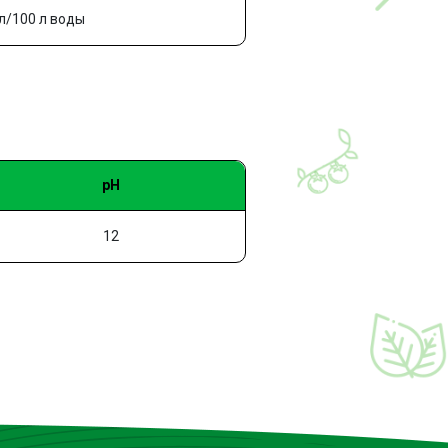
 л/100 л воды
рН
12