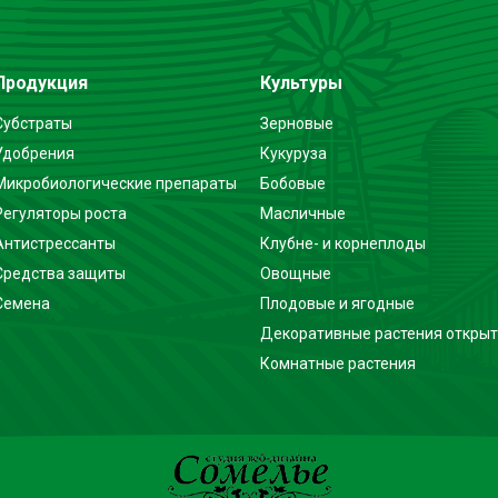
Продукция
Культуры
Субстраты
Зерновые
Удобрения
Кукуруза
Микробиологические препараты
Бобовые
Регуляторы роста
Масличные
Антистрессанты
Клубне- и корнеплоды
Средства защиты
Овощные
Семена
Плодовые и ягодные
Декоративные растения открыт
Комнатные растения