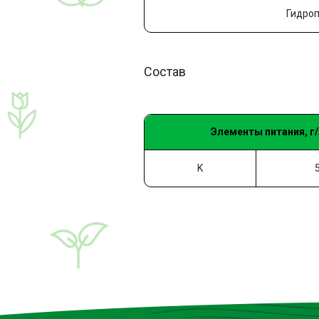
Гидро
Состав
Элементы питания, г/
K