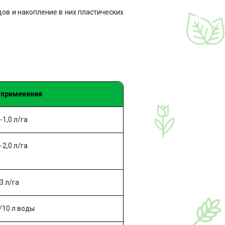
дов и накопление в них пластических
 применения
-1,0 л/га
-2,0 л/га
3 л/га
л/10 л воды