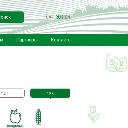
Поиск
UA
RU
EN
иа
Партнеры
Контакты
1,2 л
10 л