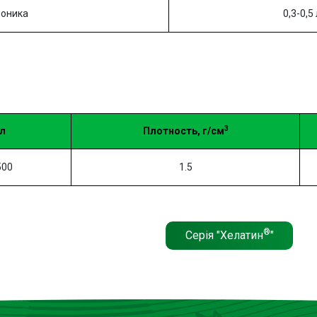
поника
0,3-0,5
3
л
Плотность, г/см
500
1.5
®
Серія "Хелатин
"