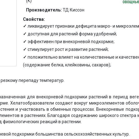
(K)
Производитель:
ТД Киссон
Свойства:
ликвидирует признаки дефицита макро- и микроэлем
доступная для растений форма удобрений;
эффективен при внекорневой подкормке;
стимулирует рост и развитие растений;
положительно влияет на количественные и качестве
(содержание белка, клейковины, сахаров);
 резкому перепаду температур.
назначенная для внекорневой подкормки растений в период веге
орме. Хелатообразователи создают вокруг микроэлементов оболоч
растения и участвовать в обменных процессах. Внекорневые подк
лементов в растениях. Благодаря содержанию широкого спектра 
д физиологических реакций в растении.
невой подкормки большинства сельскохозяйственных культур.