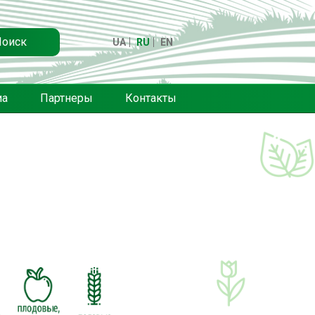
Поиск
UA
RU
EN
иа
Партнеры
Контакты