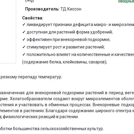
Производитель:
ТД Киссон
Свойства:
ликвидирует признаки дефицита макро- и микроэлем
доступная для растений форма удобрений;
эффективен при внекорневой подкормке;
стимулирует рост и развитие растений;
положительно влияет на количественные и качестве
(содержание белка, клейковины, сахаров);
 резкому перепаду температур.
назначенная для внекорневой подкормки растений в период веге
орме. Хелатообразователи создают вокруг микроэлементов оболоч
растения и участвовать в обменных процессах. Внекорневые подк
лементов в растениях. Благодаря содержанию широкого спектра 
д физиологических реакций в растении.
ботки большинства сельскохозяйственных культур.