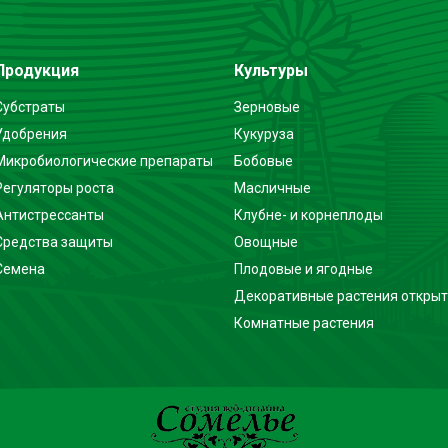
Продукция
Культуры
Субстраты
Зерновые
Удобрения
Кукуруза
Микробиологические препараты
Бобовые
Регуляторы роста
Масличные
Антистрессанты
Клубне- и корнеплоды
Средства защиты
Овощные
Семена
Плодовые и ягодные
Декоративные растения открыт
Комнатные растения