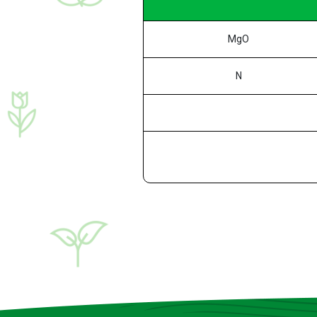
MgO
N