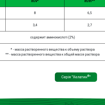
m/v*
m/m**
8
6,5
3,4
2,7
содержит аминокислоті (2%)
* - масса растворенного вещества к объему раствора
** -
масса
растворенного вещества
к общей массе раствора
®
Серія "Хелатин
"