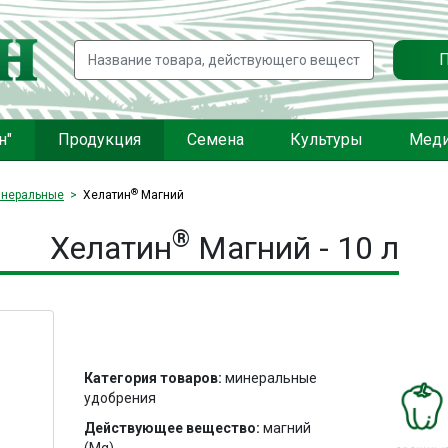
н"
Продукция
Семена
Культуры
Мед
®
неральные
Хелатин
Магний
®
Хелатин
Магний - 10 л
Категория товаров:
минеральные
удобрения
Действующее вещество:
магний
(Mg)