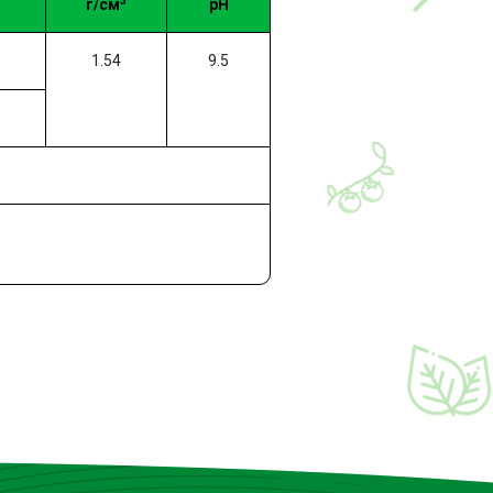
3
г/см
рН
1.54
9.5