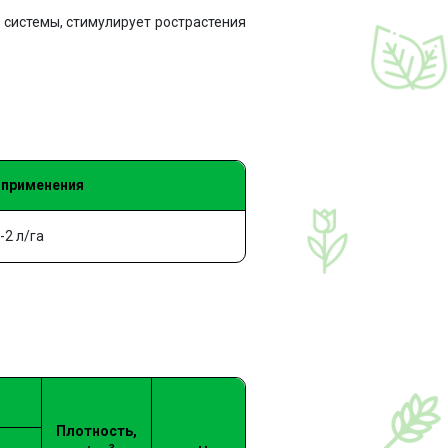
 системы, стимулирует рострастения
 применения
-2 л/га
Плотность,