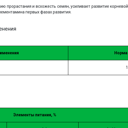
ию прорастания и всхожесть семян, усиливает развитие корневой
лементамина первых фазах развития.
менения
рименения
Норма
1
Элементы питания,
%