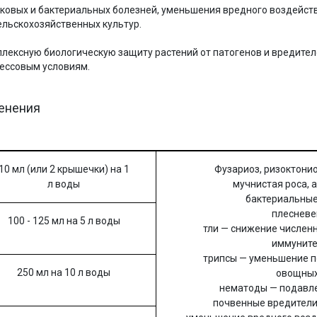
ковых и бактериальных болезней, уменьшения вредного воздейст
льскохозяйственных культур.
лексную биологическую защиту растений от патогенов и вредител
рессовым условиям.
менения
10 мл (или 2 крышечки) на 1
Фузариоз, ризоктонио
л воды
мучнистая роса, 
бактериальные
плесневе
100 - 125 мл на 5 л воды
тли — снижение числен
иммуните
трипсы — уменьшение п
250 мл на 10 л воды
овощных
нематоды — подавле
почвенные вредители 