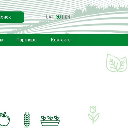
Поиск
UA
RU
EN
иа
Партнеры
Контакты