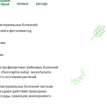
актериальных болезней;
лей и фитонематод;
рам;
ми.
я профилактики грибковых болезней
lororaphis subsp. aureofaciens,
го состояния растений.
бактериальных болезней листьев.
лагодаря действию природных
ассады, саженцев, внекорневого