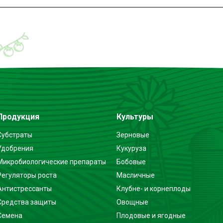
Продукция
Культуры
Субстраты
Зерновые
Удобрения
Кукуруза
Микробиологические препараты
Бобовые
Регуляторы роста
Масличные
Антистрессанты
Клубне- и корнеплоды
Средства защиты
Овощные
Семена
Плодовые и ягодные