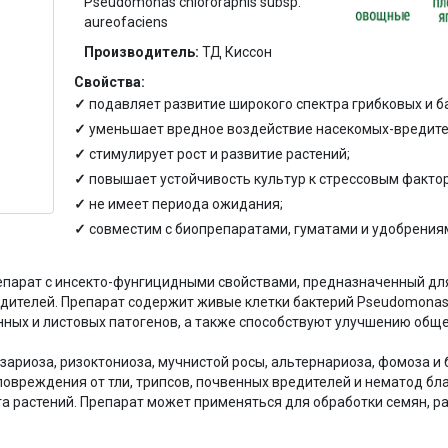
Pseudomonas chlororaphis subsp.
aureofaciens
Производитель:
ТД Киссон
Свойства:
подавляет развитие широкого спектра грибковых и б
уменьшает вредное воздействие насекомых-вредите
стимулирует рост и развитие растений;
повышает устойчивость культур к стрессовым факто
не имеет периода ожидания;
совместим с биопрепаратами, гуматами и удобрения
епарат с инсекто-фунгицидными свойствами, предназначенный дл
дителей. Препарат содержит живые клетки бактерий Pseudomonas ch
ных и листовых патогенов, а также способствуют улучшению обще
ариоза, ризоктониоза, мучнистой росы, альтернариоза, фомоза и 
повреждения от тли, трипсов, почвенных вредителей и нематод б
а растений. Препарат может применяться для обработки семян, р