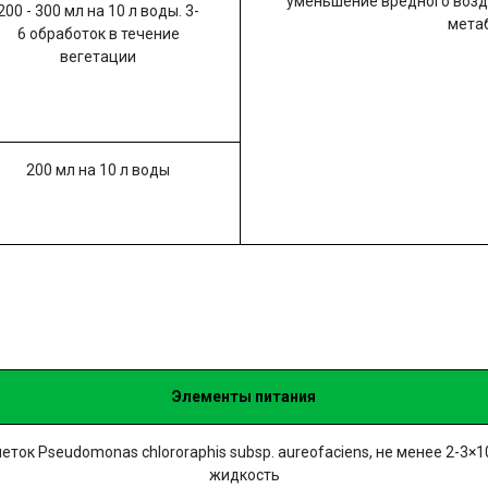
уменьшение вредного возд
200 - 300 мл на 10 л воды. 3-
мета
6 обработок в течение
вегетации
200 мл на 10 л воды
Элементы питания
ток Pseudomonas chlororaphis subsp. aureofaciens, не менее 2-3×1
жидкость