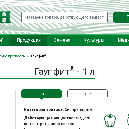
н"
Продукция
Семена
Культуры
Мед
®
ские препараты
Гаупфит
®
Гаупфит
- 1 л
1 л
0,5 л
Категория товаров:
биопрепараты
Действующее вещество:
жидкий
концентрат живых клеток