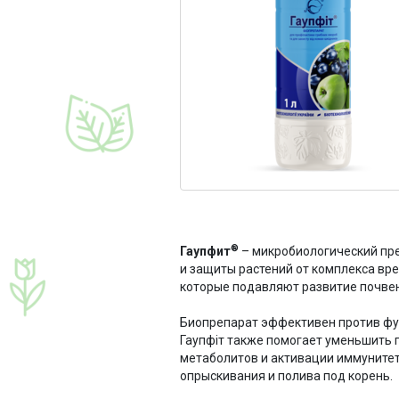
®
Гаупфит
– микробиологический пр
и защиты растений от комплекса вре
которые подавляют развитие почвен
Биопрепарат эффективен против фуз
Гаупфіт также помогает уменьшить 
метаболитов и активации иммунитет
опрыскивания и полива под корень.