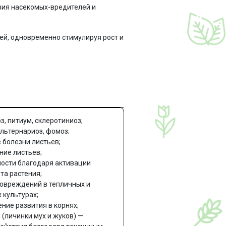
вия насекомых-вредителей и
ей, одновременно стимулируя рост и
з, питиум, склеротиниоз;
альтернариоз, фомоз;
 болезни листьев;
ние листьев;
ности благодаря активации
та растения;
овреждений в тепличных и
 культурах;
ние развития в корнях;
(личинки мух и жуков) —