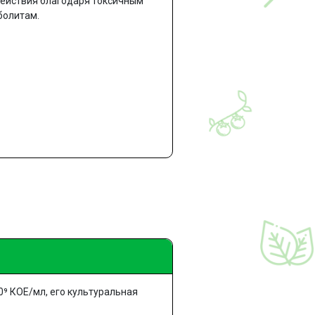
ействия благодаря токсичным
болитам.
0⁹ КОЕ/мл, его культуральная