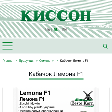
UA
RU
EN
Главная
Главная
Продукция
Семена
Кабачок Лемона F1
О компании "Киссон"
Кабачок Лемона F1
Продукция
Семена
Культуры
Медиа
Партнеры