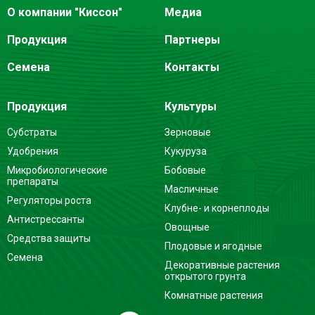
О компании "Киссон"
Медиа
Продукция
Партнеры
Семена
Контакты
Продукция
Культуры
Субстраты
Зерновые
Удобрения
Кукуруза
Микробиологические
Бобовые
препараты
Масличные
Регуляторы роста
Клубне- и корнеплоды
Антистрессанты
Овощные
Средства защиты
Плодовые и ягодные
Семена
Декоративные растения
открытого грунта
Комнатные растения