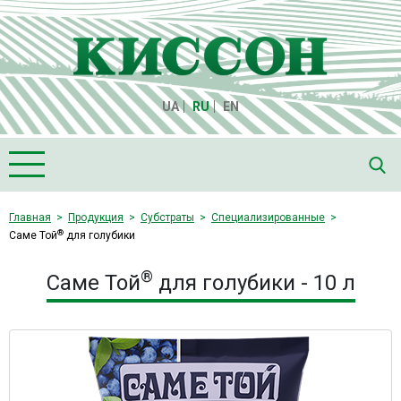
UA
RU
EN
Главная
Главная
Продукция
Субстраты
Специализированные
®
Саме Той
для голубики
О компании "Киссон"
Продукция
®
Саме Той
для голубики - 10 л
Семена
Культуры
Медиа
Партнеры