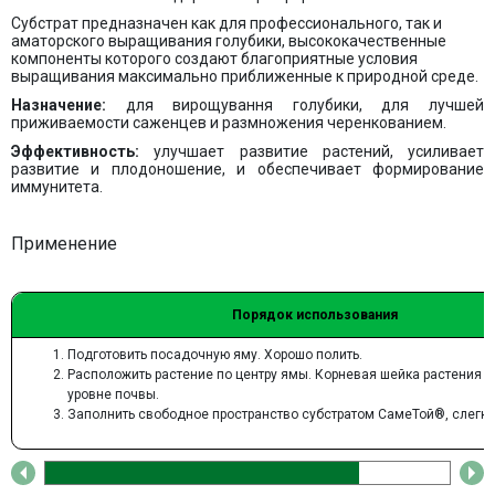
Субстрат предназначен как для профессионального, так и
аматорского выращивания голубики, высококачественные
компоненты которого создают благоприятные условия
выращивания максимально приближенные к природной среде.
Назначение:
для вирощування голубики, д
ля лучшей
приживаемости саженцев и размножения черенкованием.
Эффективность:
улучшает развитие растений, усиливает
развитие и плодоношение, и обеспечивает формирование
иммунитета.
Применение
Порядок использования
Подготовить посадочную яму. Хорошо полить.
Расположить растение по центру ямы. Корневая шейка растения 
уровне почвы.
Заполнить свободное пространство субстратом СамеТой
®
, слегк