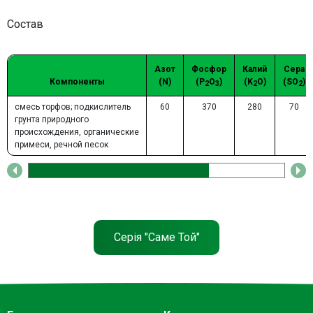
Состав
Азот
Фосфор
Калий
Сера
Компоненты
(N)
(P
O
)
(K
O)
(SO
)
2
3
2
2
смесь торфов;
подкислитель
60
370
280
70
грунта природного
происхождения,
органические
примеси, речной песок
Серія "Саме Той"