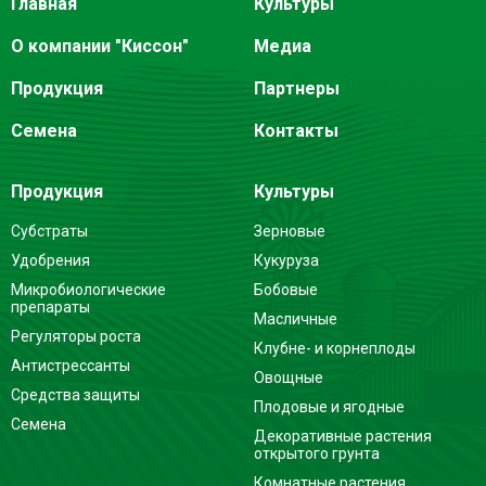
Главная
Культуры
О компании "Киссон"
Медиа
Продукция
Партнеры
Семена
Контакты
Продукция
Культуры
Субстраты
Зерновые
Удобрения
Кукуруза
Микробиологические
Бобовые
препараты
Масличные
Регуляторы роста
Клубне- и корнеплоды
Антистрессанты
Овощные
Средства защиты
Плодовые и ягодные
Семена
Декоративные растения
открытого грунта
Комнатные растения