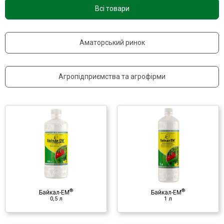
Всі товари
Контакти
Аматорський ринок
Агропідприємства та агрофірми
®
Байкал-ЕМ
1 л
Мікробіологічний препарат
♦ корисні мікроорганізми
♦ культуральна рідина
®
®
Байкал-ЕМ
Байкал-ЕМ
0,5 л
1 л