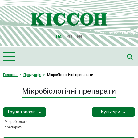
UA
RU
EN
Головна
Головна
Продукція
Мікробіологічні препарати
Про компанію "Кіссон"
Мікробіологічні препарати
Продукція
Насіння
Група товарів
Культури
Культури
Мікробіологічні 
Медіа
препарати
Партнери