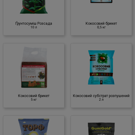
Субстрат
♦ кокосове волокно
Ґрунтосуміш Розсада
Кокосовий брикет
10 л
0,5 кг
Кокосовий субстрат
розпушений
2 л
Субстрат
♦ кокосове волокно
Кокосовий брикет
Кокосовий субстрат розпушений
5 кг
2 л
®
GumiGold