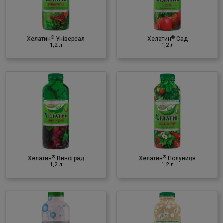
Мінеральне добриво
♦ NPK
♦ мікроелементи
®
®
(в хелатній формі)
Хелатин
Універсал
Хелатин
Сад
1,2 л
1,2 л
®
Хелатин
Полуниця
1,2 л
Мінеральне добриво
♦ NPK
♦ мікроелементи
®
®
(в хелатній формі)
Хелатин
Виноград
Хелатин
Полуниця
1,2 л
1,2 л
®
Хелатин
Фосфор+Калій