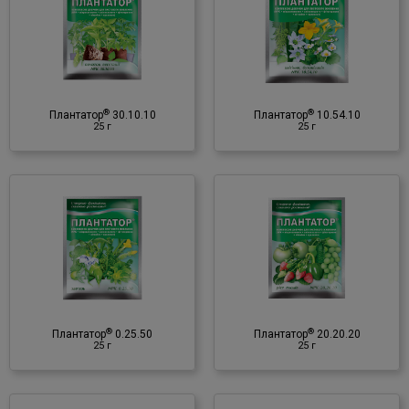
Мінеральне добриво
♦ NPK
♦ мікроелементи
♦ амінокислоти
®
®
♦ фітогормони
Плантатор
30.10.10
Плантатор
10.54.10
25 г
25 г
♦ вітаміни
®
Плантатор
20.20.20
25 г
Мінеральне добриво
♦ NPK
♦ мікроелементи
♦ амінокислоти
®
®
♦ фітогормони
Плантатор
0.25.50
Плантатор
20.20.20
25 г
25 г
♦ вітаміни
®