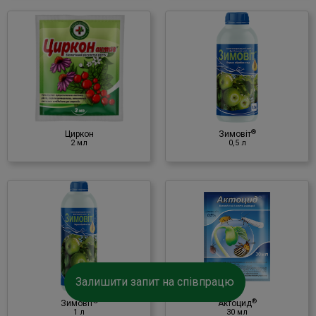
♦ фітогормони;
♦ амінокислоти.
®
Зимовіт
0,5 л
Інсектицид
♦ масло мінеральне
♦ ПАР
♦ сірка
®
♦ мідь
Циркон
Зимовіт
2 мл
0,5 л
♦ цинк
®
Актоцид
30 мл
Інсектицид
Залишити запит на співпрацю
♦ abamectin
®
®
Зимовіт
Актоцид
1 л
30 мл