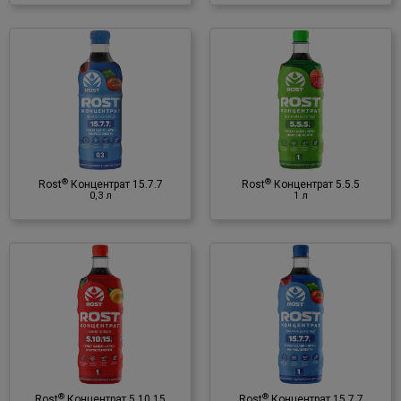
®
Rost
Концентрат 5.5.5
1 л
Органо-мінеральне
добриво
♦ NPK
♦ мікроелементи
®
®
Rost
Концентрат 15.7.7
Rost
Концентрат 5.5.5
♦ гумінові речовини
0,3 л
1 л
®
Rost
Концентрат 15.7.7
1 л
Органо-мінеральне
добриво
♦ NPK
♦ мікроелементи
®
®
Rost
Концентрат 5.10.15
Rost
Концентрат 15.7.7