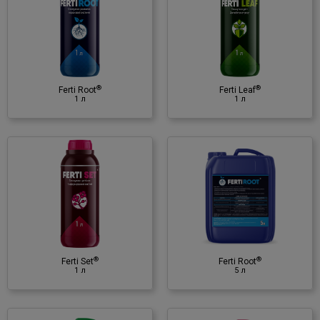
1 л
Регулятор росту
♦ амінокислоти
♦ органічна речовина
®
®
♦ N, K
O
Ferti Root
Ferti Leaf
2
1 л
1 л
®
Ferti Root
5 л
Регулятор росту
♦ альгінова кислота
♦ бетаїн
♦ поліцукри
♦ фітогормони
®
®
♦ вітамінний комплекс груп B, C,
Ferti Set
Ferti Root
1 л
5 л
D
♦ N, P
O
, K
O, Fe, Zn
2
5
2
®