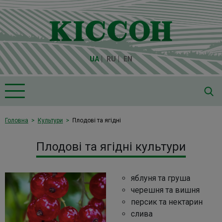
UA
RU
EN
Головна
Головна
Культури
Плодові та ягідні
Про компанію "Кіссон"
Плодові та ягідні культури
Продукція
Насіння
яблуня та груша
Культури
черешня та вишня
персик та нектарин
Медіа
слива
Партнери