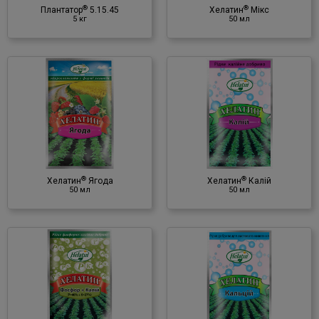
®
®
(в хелатній формі)
Плантатор
5.15.45
Хелатин
Мікс
5 кг
50 мл
®
Хелатин
Калій
50 мл
Мінеральне добриво
♦ калій (K)
®
®
Хелатин
Ягода
Хелатин
Калій
50 мл
50 мл
®
Хелатин
Кальцій
50 мл
Мінеральне добриво