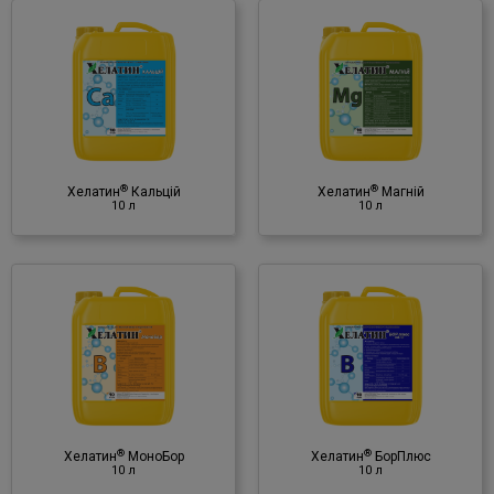
®
Хелатин
Магній
10 л
Мінеральне добриво
♦ магній (Mg)
(в хелатній формі)
®
®
Хелатин
Кальцій
Хелатин
Магній
10 л
10 л
®
Хелатин
БорПлюс
10 л
Мінеральне добриво
♦ бор (В)
(в хелатній формі)
®
®
Хелатин
МоноБор
Хелатин
БорПлюс
10 л
10 л