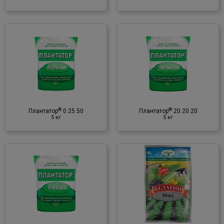
®
Плантатор
20.20.20
5 кг
Мінеральне добриво
♦ NPK
♦ мікроелементи
♦ амінокислоти
®
®
♦ фітогормони
Плантатор
0.25.50
Плантатор
20.20.20
5 кг
5 кг
♦ вітаміни
®
Хелатин
Мікс
50 мл
Мінеральне добриво
♦ NPK
♦ мікроелементи