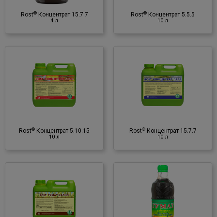
♦ NPK
♦ мікроелементи
®
®
Rost
Концентрат 15.7.7
Rost
Концентрат 5.5.5
♦ гумінові речовини
4 л
10 л
®
Rost
Концентрат 15.7.7
10 л
Органо-мінеральне
добриво
♦ NPK
♦ мікроелементи
®
®
Rost
Концентрат 5.10.15
Rost
Концентрат 15.7.7
♦ гумінові речовини
10 л
10 л
®
Rost
Гумат універсал для
овочів, дерев та кущів
0,5 л
Органо-мінеральне