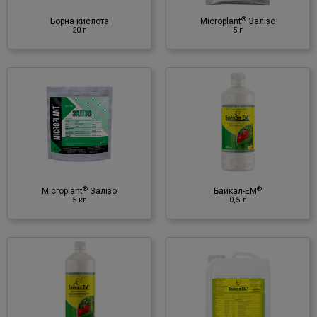
♦ залізо (Fe)
®
Борна кислота
Microplant
Залізо
20 г
5 г
®
Байкал-ЕМ
0,5 л
Мікробіологічний препарат
♦ корисні мікроорганізми
♦ культуральна рідина
®
®
Microplant
Залізо
Байкал-ЕМ
5 кг
0,5 л
®
Байкал-ЕМ
10 л