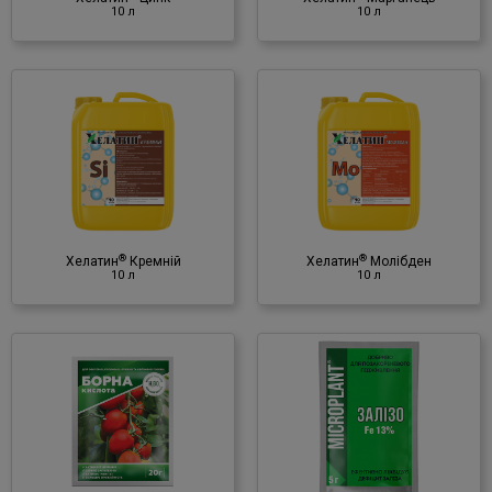
10 л
10 л
®
Хелатин
Молібден
10 л
Мінеральне добриво
♦ молібден (Mo)
(в хелатній формі)
®
®
Хелатин
Кремній
Хелатин
Молібден
10 л
10 л
®
Microplant
Залізо
5 г
Мінеральне добриво