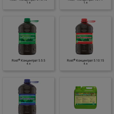
♦ гумінові речовини
1 л
1 л
®
Rost
Концентрат 5.10.15
4 л
Органо-мінеральне
добриво
♦ NPK
♦ мікроелементи
®
®
Rost
Концентрат 5.5.5
Rost
Концентрат 5.10.15
♦ гумінові речовини
4 л
4 л
®
Rost
Концентрат 5.5.5
10 л
Органо-мінеральне
добриво