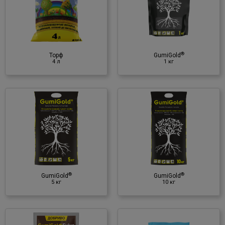
1 кг
Органічне добриво
♦ гумінові речовини
♦ К
®
Торф
GumiGold
4 л
1 кг
®
GumiGold
10 кг
Органічне добриво
♦ гумінові речовини
♦ К
®
®
GumiGold
GumiGold
5 кг
10 кг