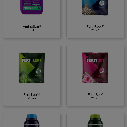
♦ альгінова кислота
♦ бетаїн
♦ поліцукри
♦ фітогормони
®
®
♦ вітамінний комплекс груп B, C,
AminoStar
Ferti Root
5 л
25 мл
D
♦ N, P
O
, K
O, Fe, Zn
2
5
2
®
Ferti Set
25 мл
Регулятор росту
♦ альгінова кислота
♦ вуглеводи
♦ бетаїн
®
®
♦ цитокініни
Ferti Leaf
Ferti Set
25 мл
25 мл
♦ Zn, B
®
Ferti Leaf