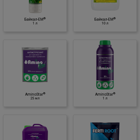
Мікробіологічний препарат
♦ корисні мікроорганізми
♦ культуральна рідина
®
®
Байкал-ЕМ
Байкал-ЕМ
1 л
10 л
®
AminoStar
1 л
Антистресант
♦ амінокислоти
♦ NPK
®
®
AminoStar
AminoStar
25 мл
1 л
®
Ferti Root
25 мл
Регулятор росту