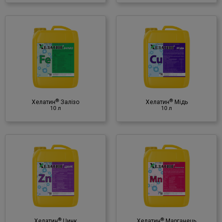
®
Хелатин
Мідь
10 л
Мінеральне добриво
♦ мідь (Cu)
(в хелатной форме)
®
®
Хелатин
Залізо
Хелатин
Мідь
10 л
10 л
®
Хелатин
Марганець
10 л
Мінеральне добриво
♦ марганець (Mn)
(в хелатній формі)
®
®
Хелатин
Цинк
Хелатин
Марганець