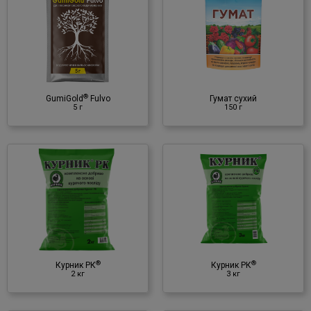
Гумат сухий
150 г
Органічне добриво
♦ гумінові речовини
®
GumiGold
Fulvo
Гумат сухий
5 г
150 г
®
Курник РК
3 кг
Органічне добриво
♦ гранульований курячий
послід
®
®
Курник РК
Курник РК
2 кг
3 кг