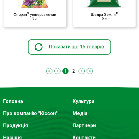
♦ кокосове волокно
♦ органічні домішки
♦ перліт
®
®
Флорин
універсальний
Щедра Земля
♦ вапнякові домішки
3 л
5 л
♦ пісок
♦ добрива
Показати ще 16 товарів
1
2
Головна
Культури
Про компанію "Кіссон"
Медіа
Продукція
Партнери
Насіння
Контакти