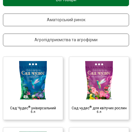
Контакти
Аматорський ринок
Агропідприємства та агрофірми
®
Сад чудес
для квітучих
рослин
6 л
Субстрат
♦ біогумус
♦ перехідний торф
♦ низинний торф
♦ агроперліт
®
®
Сад Чудес
універсальний
Сад чудес
для квітучих рослин
6 л
6 л
♦ річковий пісок
♦ добрива
Саме Той для лохини