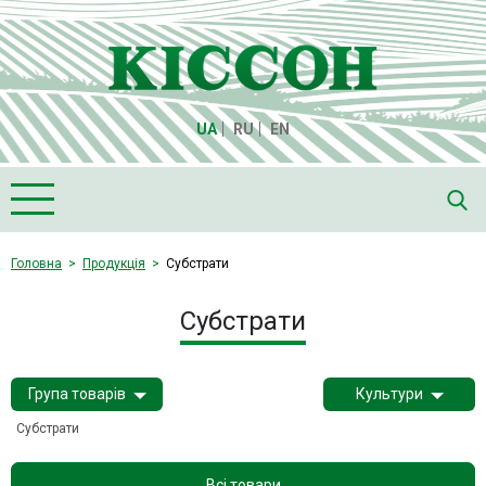
UA
RU
EN
Головна
Головна
Продукція
Субстрати
Про компанію "Кіссон"
Субстрати
Продукція
Насіння
Група товарів
Культури
Культури
Субстрати
Медіа
Партнери
Всі товари