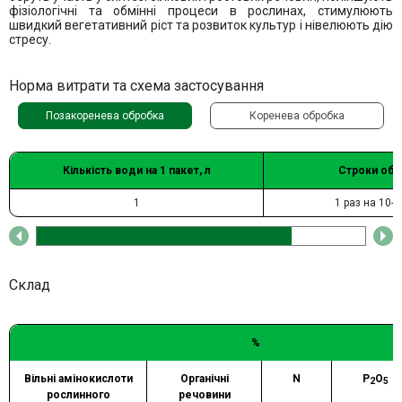
фізіологічні та обмінні процеси в рослинах, стимулюють
швидкий вегетативний ріст та розвиток культур і нівелюють дію
стресу.
Норма витрати та схема застосування
Позакоренева обробка
Коренева обробка
Кількість води на 1 пакет, л
Строки обр
1
1 раз на 10-1
Склад
%
Вільні амінокислоти
Органічні
N
P
O
2
5
рослинного
речовини