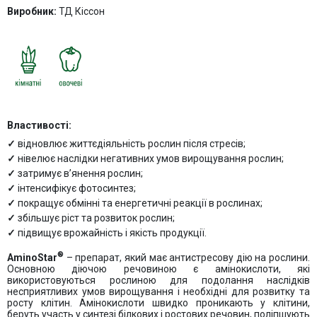
Виробник:
ТД Кіссон
Властивості:
відновлює життєдіяльність рослин після стресів;
нівелює наслідки негативних умов вирощування рослин;
затримує в’янення рослин;
інтенсифікує фотосинтез;
покращує обмінні та енергетичні реакції в рослинах;
збільшує ріст та розвиток рослин;
підвищує врожайність і якість продукції.
®
AminoStar
– препарат, який має антистресову дію на рослини.
Основною діючою речовиною є амінокислоти, які
використовуються рослиною для подолання наслідків
несприятливих умов вирощування і необхідні для розвитку та
росту клітин. Амінокислоти швидко проникають у клітини,
беруть участь у синтезі білкових і ростових речовин, поліпшують