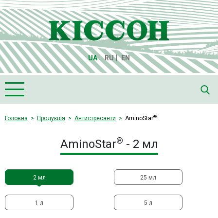
UA
RU
EN
Головна
®
Головна
Продукція
Антистресанти
AminoStar
Про компанію "Кіссон"
®
AminoStar
- 2 мл
Продукція
Насіння
2 мл
25 мл
Культури
Медіа
1 л
5 л
Партнери