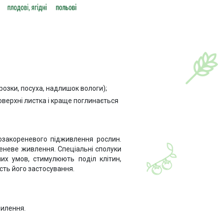
озки, посуха, надлишок вологи);
оверхні листка і краще поглинається
озакореневого підживлення рослин.
еневе живлення. Спеціальні сполуки
них умов, стимулюють поділ клітин,
сть його застосування.
пилення.