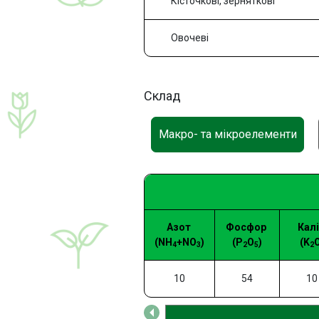
Кісточкові, зерняткові
Овочеві
Склад
Макро- та мікроелементи
Азот
Фосфор
Кал
(NH
+NO
)
(P
O
)
(K
O
4
3
2
5
2
10
54
10