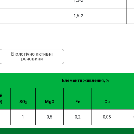
1,5-2
1,5-2
Біологічно активні
речовини
Елементи живлення, %
ій
)
SO
MgO
Fe
Cu
3
1
0,5
0,2
0,05