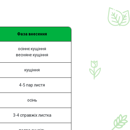
Фаза внесення
осіннє кущіння
весняне кущіння
кущіння
4-5 пар листя
осінь
3-4 справжіх листка