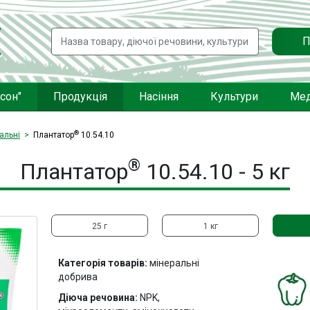
П
сон"
Продукція
Насіння
Культури
Мед
®
альні
Плантатор
10.54.10
®
Плантатор
10.54.10 - 5 кг
25 г
1 кг
Категорія товарів:
мінеральні
добрива
Діюча речовина:
NPK,