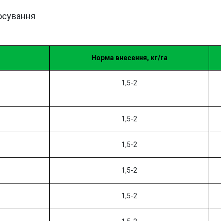
осування
Норма внесення, кг/га
1,5-2
1,5-2
1,5-2
1,5-2
1,5-2