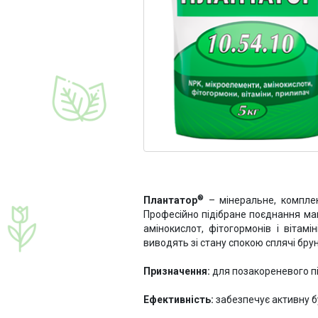
®
Плантатор
– мінеральне, комплек
Професійно підібране поєднання ма
амінокислот, фітогормонів і вітам
виводять зі стану спокою сплячі бр
Призначення:
для позакореневого пі
Ефективність:
забезпечує активну бу