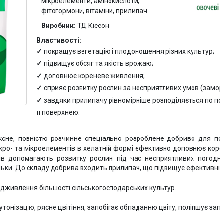
мікроелементи, амінокислоти,
фітогормони, вітаміни, прилипач
Виробник:
ТД Кіссон
Властивості:
покращує вегетацію і плодоношення різних культур;
підвищує обсяг та якість врожаю;
доповнює кореневе живлення;
сприяє розвитку рослин за несприятливих умов (замор
завдяки прилипачу рівномірніше розподіляється по п
її поверхнею.
сне, повністю розчинне спеціально розроблене добриво для п
кро- та мікроелементів в хелатній формі ефективно доповнює кор
інів допомагають розвитку рослин під час несприятливих погод
уньки. До складу добрива входить прилипач, що підвищує ефективні
дживлення більшості сільськогосподарських культур.
тонізацію, рясне цвітіння, запобігає обпаданню цвіту, поліпшує за