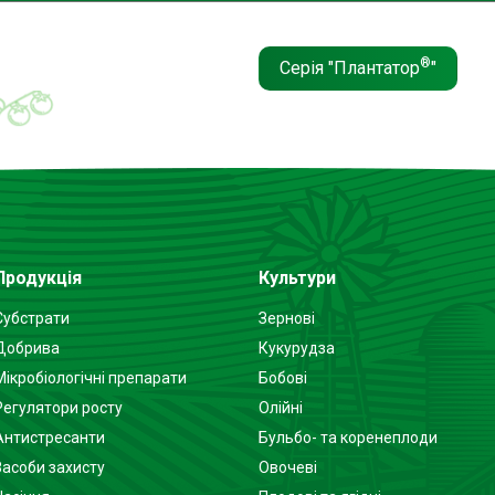
®
Серія "Плантатор
"
Продукція
Культури
Субстрати
Зернові
Добрива
Кукурудза
Мікробіологічні препарати
Бобові
Регулятори росту
Олійні
Антистресанти
Бульбо- та коренеплоди
Засоби захисту
Овочеві