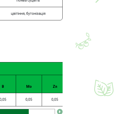
поява суцвіть
цвітіння, бутонізація
B
Mo
Zn
Mn
0,05
0,05
0,05
0,01