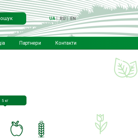
ошук
UA
RU
EN
іа
Партнери
Контакти
5 кг