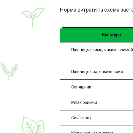
Норма витрати та схема заст
Культура
Пшениця озима, ячмінь озимий
Пшениця яра, ячмінь ярий
Соняшник
Ріпак озимий
Соя, горох