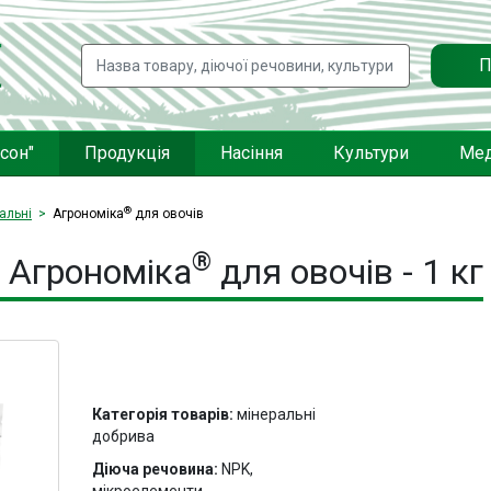
П
сон"
Продукція
Насіння
Культури
Мед
®
альні
Агрономіка
для овочів
®
Агрономіка
для овочів - 1 кг
Категорія товарів:
мінеральні
добрива
Діюча речовина:
NPK,
мікроелементи