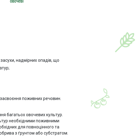
 засухи, надмірних опадів, що
атур;
к засвоєння поживних речовин.
ня багатьох овочевих культур.
льтур необхідними поживними
обхідних для повноцінного та
обрива з ґрунтом або субстратом.