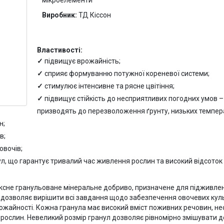
Виробник:
ТД Кіссон
Властивості:
підвищує врожайність;
сприяє формуванню потужної кореневої системи;
стимулює інтенсивне та рясне цвітіння;
підвищує стійкість до несприятливих погодних умов –
призводять до перезволоження ґрунту, низьких темпер
н;
в;
овочів;
ул, що гарантує тривалий час живлення рослин та високий відсото
ксне гранульоване мінеральне добриво, призначене для підживлен
дозволяє вирішити всі завдання щодо забезпечення овочевих ку
ожайності. Кожна гранула має високий вміст поживних речовин, не
ослин. Невеликий розмір гранул дозволяє рівномірно змішувати д