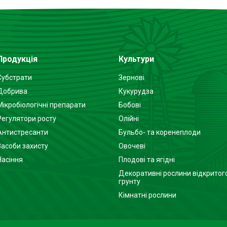
Продукція
Культури
Субстрати
Зернові
Добрива
Кукурудза
Мікробіологічні препарати
Бобові
Регулятори росту
Олійні
Антистресанти
Бульбо- та коренеплоди
Засоби захисту
Овочеві
Насіння
Плодові та ягідні
Декоративні рослини відкритог
грунту
Кімнатні рослини