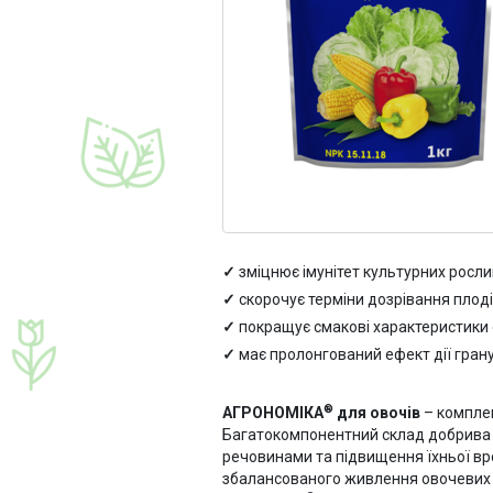
зміцнює імунітет культурних росли
скорочує терміни дозрівання плоді
покращує смакові характеристики 
має пролонгований ефект дії гран
®
АГРОНОМІКА
для овочів
– компле
Багатокомпонентний склад добрива 
речовинами та підвищення їхньої вр
збалансованого живлення овочевих р