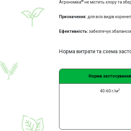
®
Агрономіка
не містить хлору та збер
Призначення:
для всіх видів коренеп
Ефективність:
забезпечує збалансова
Норма витрати та схема заст
Норма застосування
2
40-60 г/м