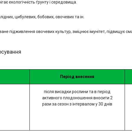
ігає екологічність ґрунту і середовища.
лідних, цибулевих, бобових, овочевих та ін.
не підживлення овочевих культур, зміцнює імунітет, підвищує смак
осування
Період внесення
після висадки рослини та в період
активного плодоношення вносити 2
рази за сезон з інтервалом у 30 днів