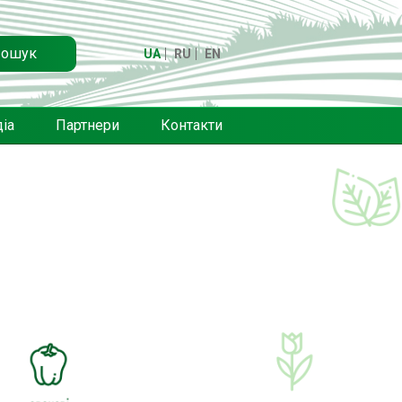
ошук
UA
RU
EN
іа
Партнери
Контакти