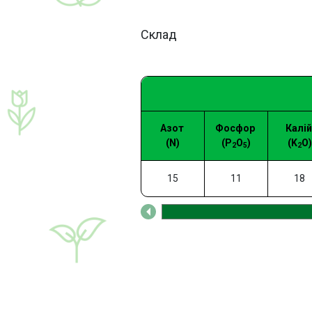
Склад
Азот
Фосфор
Калі
(N)
(P
O
)
(K
O)
2
5
2
15
11
18