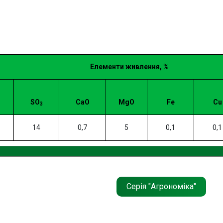
Елементи живлення, %
й
SO
CaO
MgO
Fe
Cu
3
14
0,7
5
0,1
0,1
Серія "Агрономіка"