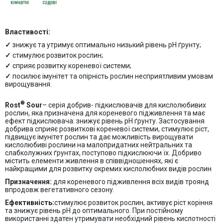
Властивості:
знижує та утримує оптимально низький рівень рН ґрунту;
стимулює розвиток рослин;
сприяє розвитку кореневої системи;
посилює імунітет та опірність рослин несприятливим умовам
вирощування.
®
Rost
Sour
– серія добрив- підкислювачів для кислолюбивих
рослин, яка призначена для кореневого підживлення та має
ефект підкислювача: знижує рівень рН ґрунту. Застосування
добрива сприяє розвиткові кореневої системи, стимулює ріст,
підвищує імунітет рослин та дає можливість вирощувати
кислолюбиві рослини на малопридатних нейтральних та
слабколужних ґрунтах, поступово підкислюючи їх. Добриво
містить елементи живлення в співвідношеннях, які є
найкращими для розвитку окремих кислолюбних видів рослин
Призначення:
для кореневого підживлення всіх видів троянд
впродовж вегетативного сезону.
Ефективність:
стимулює розвиток рослин, активує ріст коріння
та знижує рівень рН до оптимального. При постійному
використанні здатен утримувати необхідний рівень кислотності