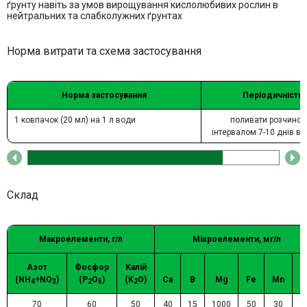
ґрунту навіть за умов вирощування кислолюбивих рослин в
нейтральних та слабколужних ґрунтах
Норма витрати та схема застосування
Норма застосування
Періодичність
1 ковпачок (20 мл) на 1 л води
поливати розчином 
інтервалом 7-10 днів вп
Склад
Макроелементи, г/л
Мікроелементи, мг/л
Азот
Фосфор
Калій
(NH
+NO
)
(P
O
)
(K
O)
Ca
B
Mg
Fe
Mn
Z
4
3
2
5
2
70
60
50
40
15
1000
50
30
1