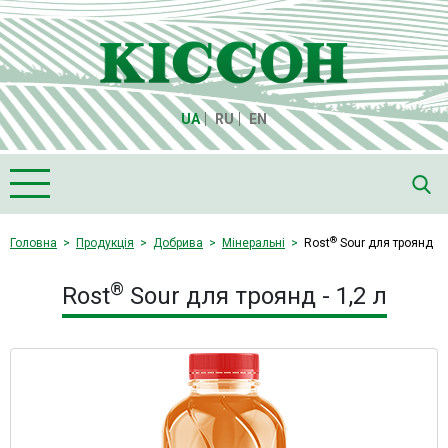
UA
RU
EN
Головна
®
Головна
Продукція
Добрива
Мінеральні
Rost
Sour для троянд
Про компанію "Кіссон"
®
Rost
Sour для троянд - 1,2 л
Продукція
Насіння
Культури
Медіа
Партнери