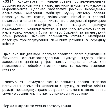
®
ROST
Концентрат
– концентроване органо-мінеральне
добриво на основі гумату калію, що містить комплекс макро- та
мікроелементів. Добриво забезпечує рослини необхідними
елементами живлення; мобілізує імунну систему рослин;
покращує синтез цукрів, амінокислот, вітамінів в рослині;
посилює поглинання води і кисню, що в результаті прискорює
поділ клітин; інтенсифікує обмінні процеси; підвищує
надходження поживних елементів в рослину; прискорює синтез
нуклеїнових кислот і білка; активує білковий та вуглеводний
обмін речовин; збільшує проникність клітинної мембрани;
полегшує транспортування поживних речовин в середину
клітини.
Призначення:
для кореневого та позакореневого підживлення
більшості сільськогосподарських культур відразу після
завершення цвітіння, у фазі наливу плодів, а також для
передпосівної обробки насіння ярих та озимих зернових
культур.
Ефективність:
стимулює ріст та розвиток рослин, посилює
поглинання елементів живлення з ґрунту, активізує обмінні
реакції, пришвидшує транспортування елементів живлення та
сполук в рослині, сприяє наливу і визріванню врожаю.
Норма витрати та схема застосування