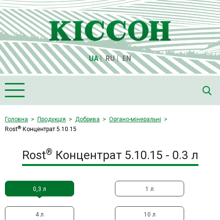
UA
RU
EN
Головна
Головна
Продукція
Добрива
Органо-мінеральні
®
Rost
Концентрат 5.10.15
Про компанію "Кіссон"
Продукція
®
Rost
Концентрат 5.10.15 - 0.3 л
Насіння
Культури
0,3 л
1 л
Медіа
4 л
10 л
Партнери