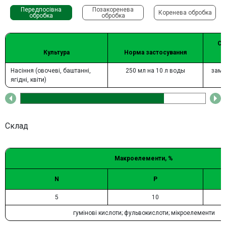
Передпосівна
Позакоренева
Коренева обробка
обробка
обробка
Сп
Культура
Норма застосування
Насіння (овочеві, баштанні,
250 мл на 10 л воды
замо
ягідні, квіти)
Склад
Макроелементи, %
N
P
5
10
гумінові кислоти; фульвокислоти; мікроелементи