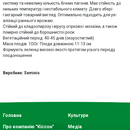
систему та невелику кiлькiсть бiчних пагонiв. Має стiйкiсть до
низьких температур i нестабiльного клiмату. Довго зберi­
гаєгарний товарний вигляд. Оптимально пiдходить для ре­
алiзацiї раннього врожаю.
Стiйкий до кладоспирозу i вiрусу огiркової мозаїки, а також
помiрно стiйкий до борошнистої роси.
Вегетацiйний перiод: 40-45 днiв (скоростиглий).
Маса плодiв: 1ООг. Плоди довжиною 11-1З см.
Формують зеленцi високої якостi протягом усього перiоду
плодоношення.
Виробник: Seminis
Головна
Культури
Про компанію "Кіссон"
Медіа