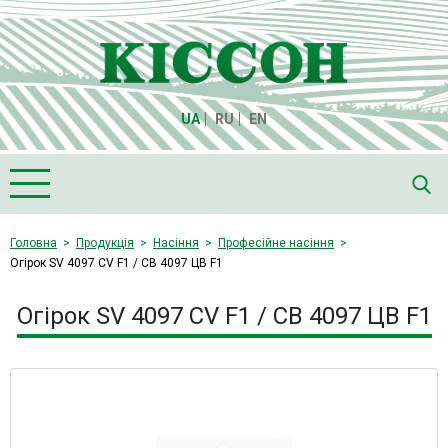
UA
RU
EN
Головна
Головна
Продукція
Насіння
Професійне насіння
Огірок SV 4097 CV F1 / СВ 4097 ЦВ F1
Про компанію "Кіссон"
Продукція
Огірок SV 4097 CV F1 / СВ 4097 ЦВ F1
Насіння
Культури
Медіа
Партнери