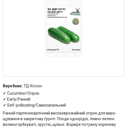
Контакти
Виробник:
ТД Кіссон
Cucumber/Oripoк
Еагlу/Раннiй
Self-pollinating/Caмoзanильний
Раннiй партенокарпiчний високоврожайний огiрок для виро­
щування в закритому ґрунтi. Плоди однорiднi, темно-зеленi
великогорбкуватi, хрусткi, щiльнi. Формуе потужну кореневу