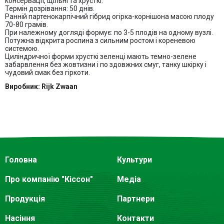
консервацiї, щiльнi та хрусткi.
Термiн дозрiвання: 50 днiв.
Раннiй партенокарпiчний гiбрид огiрка-корнiшона масою плоду
70-80 грамiв.
При належному доглядi формує: по 3-5 плодiв на одному вузлi.
Потужна вiдкрита рослина з сильним ростом i кореневою
системою.
Цилiндричної форми хрусткi зеленцi мають темно-зелене
забарвлення без жовтизни i по­ здовжних смуг, танку шкiрку i
чудовий смак без гiркоти.
Виробник: Rijk Zwaan
Головна
Культури
Про компанію "Кіссон"
Медіа
Продукція
Партнери
Насіння
Контакти