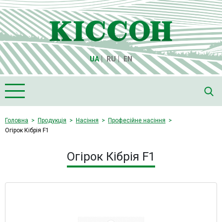
UA
RU
EN
Головна
Головна
Продукція
Насіння
Професійне насіння
Огірок Кiбрiя F1
Про компанію "Кіссон"
Продукція
Огірок Кiбрiя F1
Насіння
Культури
Медіа
Партнери