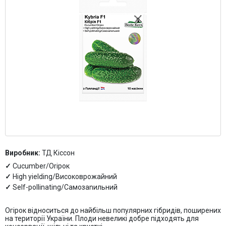
Контакти
Виробник:
ТД Кіссон
Cucumber/Oripoк
High уiеlding/Високоврожайний
Self-pollinating/Caмoзanильний
Огiрок вiдноситься до найбiльш популярних гiбридiв, поши­рених
на територiї України. Плоди невеликi добре пiдходять для