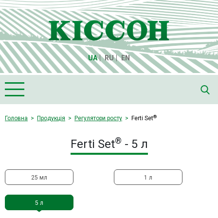
UA
RU
EN
Головна
®
Головна
Продукція
Регулятори росту
Ferti Set
Про компанію "Кіссон"
®
Ferti Set
- 5 л
Продукція
Насіння
25 мл
1 л
Культури
Медіа
5 л
Партнери