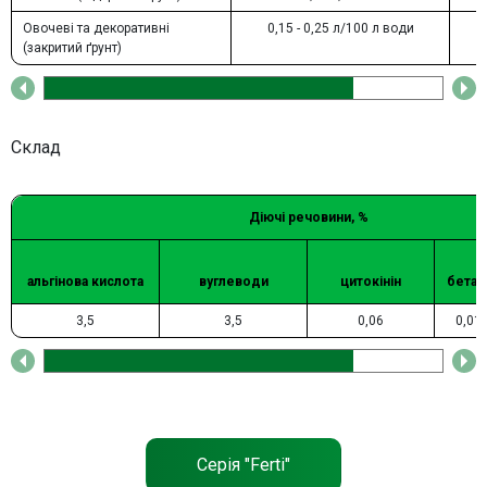
Овочеві та декоративні
0,15 - 0,25 л/100 л води
(закритий ґрунт)
Склад
Діючі речовини, %
альгінова кислота
вуглеводи
цитокінін
бетаї
3,5
3,5
0,06
0,01
Серія "Ferti"