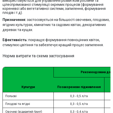
використовуються для управління розвитком рослини та
цілеспрямованої стимуляції окремих процесів (формування
кореневої або вегетативної системи, запилення, формування
плодів і т.д).
Призначення:
застосовується на більшості овочевих, плодових,
ягідних культурах, кімнатних та садових квітах, декоративних
деревах та кущах.
Ефективність:
покращує формування повноцінних квіток,
стимулює цвітіння та забезпечує кращий процес запилення.
Норма витрати та схема застосування
Рекомендована доз
Культури
Позакореневе підживлення
Польові
0,3 - 0,5 л/га
Плодові та ягідні
0,3 - 0,5 л/га
Овочеві (відкритий ґрунт)
0,3 - 0,4 л/га