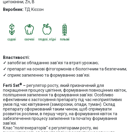
цитокініни; Zn, B
Виробник:
ТД Кіссон
Властивості:
запобігає обпаданню зав'язі та втраті урожаю;
препарат на основі фітогормонів є біологічним та безпечним;
сприяє запиленню та формуванню зав'язі.
®
Ferti Set
–
регулятор росту, який призначений для
покращення процесу цвітіння, формування повноцінних квіток,
поліпшення запилення та формування зав'язі. Особливо
ефективним є застосувння препарату під час несприятливих
умов під час квітування (заморозки, опади, туман). Склад
препарату сформований таким чином, щоб спрямувати
розвиток рослини, в першу чергу, на формування квіток та
забезпечення процесу запилення та початку формування
зав'язі.
Клас "полігенераторів" є регуляторами росту, які